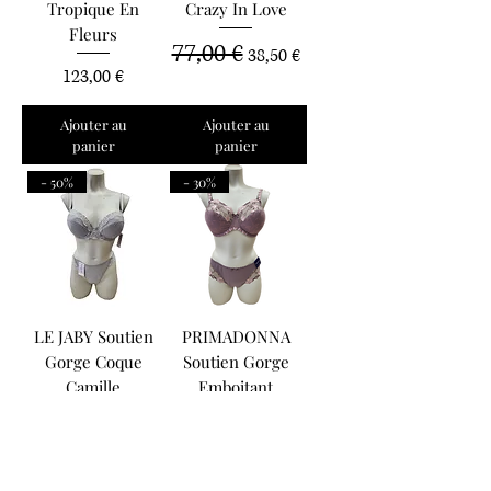
Tropique En
Crazy In Love
Fleurs
77,00 €
Prix original
Prix promotionnel
38,50 €
Prix
123,00 €
Ajouter au
Ajouter au
panier
panier
- 50%
- 30%
LE JABY Soutien
PRIMADONNA
Gorge Coque
Soutien Gorge
Camille
Emboitant
Sparkling
79,00 €
Prix original
Prix promotionnel
39,50 €
86,00 €
Prix original
Prix promotionnel
60,20 €