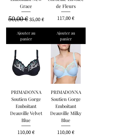
Grace
de Fleurs
50,00 €
Prix original
Prix promotionnel
Prix
117,00 €
35,00 €
Ajouter au
Ajouter au
panier
panier
PRIMADONNA
PRIMADONNA
Soutien Gorge
Soutien Gorge
Emboitant
Emboitant
Deauville Velvet
Deauville Milky
Blue
Blue
Prix
Prix
110,00 €
110,00 €