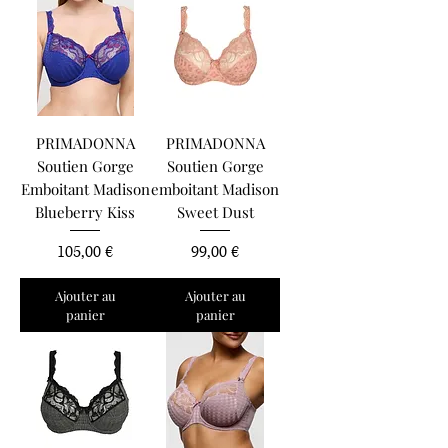
PRIMADONNA
PRIMADONNA
Soutien Gorge
Soutien Gorge
Emboitant Madison
emboitant Madison
Blueberry Kiss
Sweet Dust
Prix
Prix
105,00 €
99,00 €
Ajouter au
Ajouter au
panier
panier