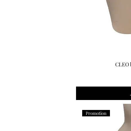
85F
90D
90E
90F
90G
90H
95D
CLEO b
95E
95F
L
S
XL
Promotion
XS