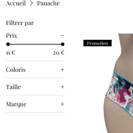
Accueil
Panache
Filtrer par
Prix
Promotion
11 €
20 €
Coloris
Taille
36
Marque
38
Panache
100F
85E