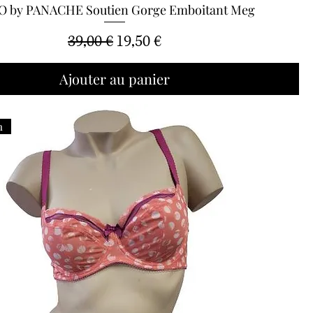
O by PANACHE Soutien Gorge Emboitant Meg
Aperçu rapide
Prix original
Prix promotionnel
39,00 €
19,50 €
Ajouter au panier
n