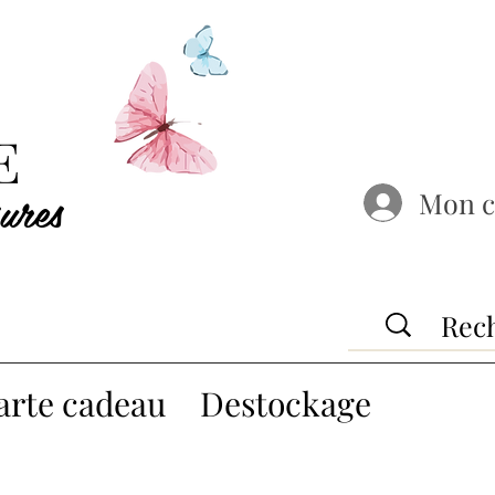
E
ures
Mon 
arte cadeau
Destockage