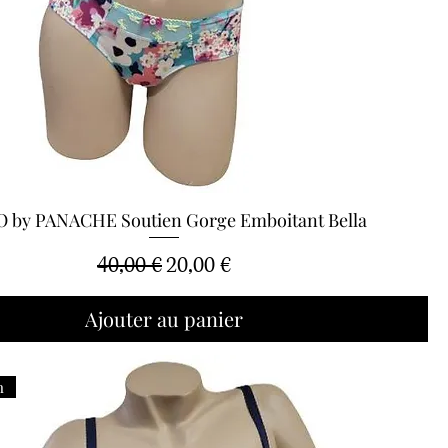
 by PANACHE Soutien Gorge Emboitant Bella
Aperçu rapide
Prix original
Prix promotionnel
40,00 €
20,00 €
Ajouter au panier
n