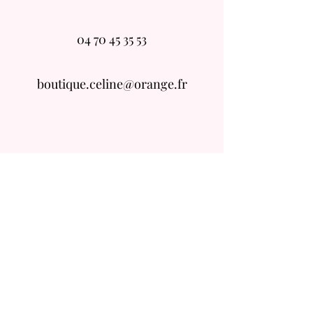
04 70 45 35 53
boutique.celine@orange.fr
Conditions Générales de Ventes
Mentions Légales
Livraisons/ Retours
Qui Sommes Nous ?