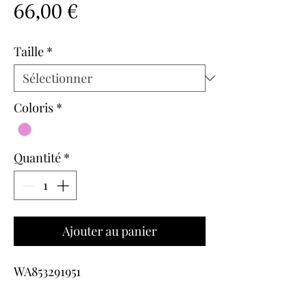
Prix
66,00 €
Taille
*
Coloris
*
Quantité
*
Ajouter au panier
WA853291951