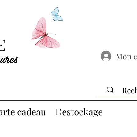
E
ures
Mon 
arte cadeau
Destockage