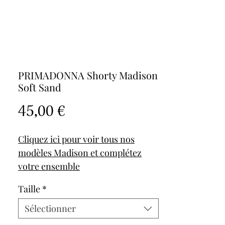
PRIMADONNA Shorty Madison
Soft Sand
Prix
45,00 €
Cliquez ici pour voir tous nos
modèles Madison et complétez
votre ensemble
Taille
*
Référence 0562127SOF - Madison
Soft Sand
Sélectionner