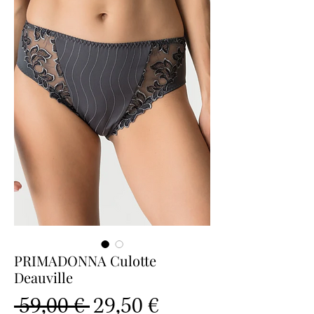
PRIMADONNA Culotte
Deauville
Prix
Prix
 59,00 € 
29,50 €