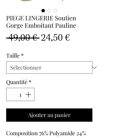
PIEGE LINGERIE Soutien
Gorge Emboitant Pauline
Prix
Prix
 49,00 € 
24,50 €
original
promotionnel
Taille
*
Quantité
*
Ajouter au panier
Composition 76% Polyamide 24%