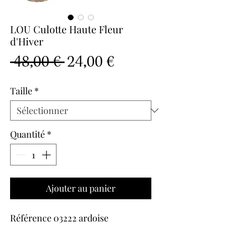
LOU Culotte Haute Fleur
d'Hiver
Prix
Prix
 48,00 € 
24,00 €
original
promotionnel
Taille
*
Quantité
*
Ajouter au panier
Référence 03222 ardoise