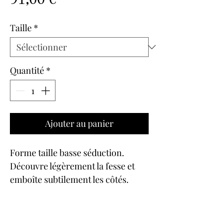
Taille
*
Quantité
*
Ajouter au panier
Forme taille basse séduction.
Découvre légèrement la fesse et
emboîte subtilement les côtés.
Devant en soie imprimée, orné
d'une fine barrette élastique
strassée. Les côtés et le dos sont en