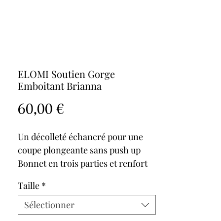
ELOMI Soutien Gorge
Emboitant Brianna
Prix
60,00 €
Un décolleté échancré pour une
coupe plongeante sans push up
Bonnet en trois parties et renfort
latéral pour une poitrine galbée,
Taille
*
rehaussée et sculptée
Haut de bonnet et entre-seins avec
Sélectionner
décor dentelle non doublé pour la