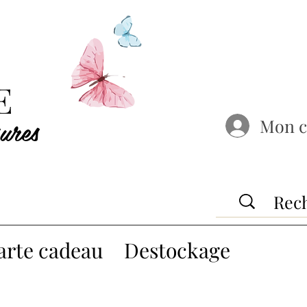
E
ures
Mon 
arte cadeau
Destockage