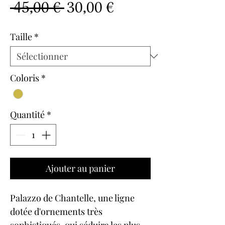
Prix
Prix
 45,00 € 
30,00 €
original
promotionnel
Taille
*
Coloris
*
Quantité
*
Ajouter au panier
Palazzo de Chantelle, une ligne
dotée d'ornements très
sophistiqués, qui séduira les plus