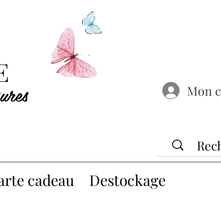
E
ures
Mon 
arte cadeau
Destockage