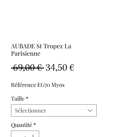
AUBADE St Tropez La
Parisienne
Prix
Prix
 69,00 € 
34,50 €
original
promotionnel
Référence EG70 Myos
Taille
*
Sélectionner
Quantité
*