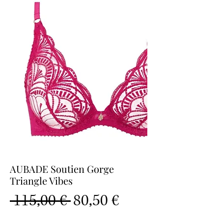
AUBADE Soutien Gorge
Triangle Vibes
Prix
Prix
 115,00 € 
80,50 €