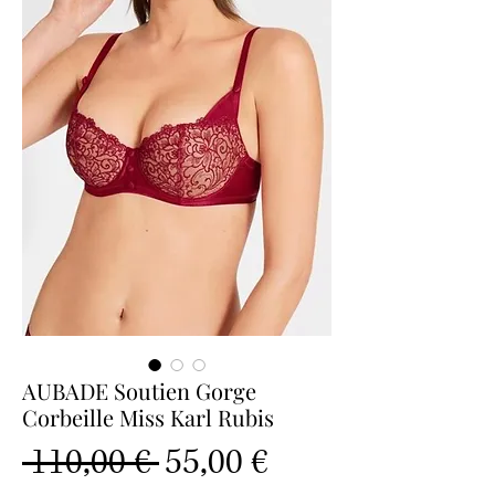
AUBADE Soutien Gorge
Corbeille Miss Karl Rubis
Prix
Prix
 110,00 € 
55,00 €