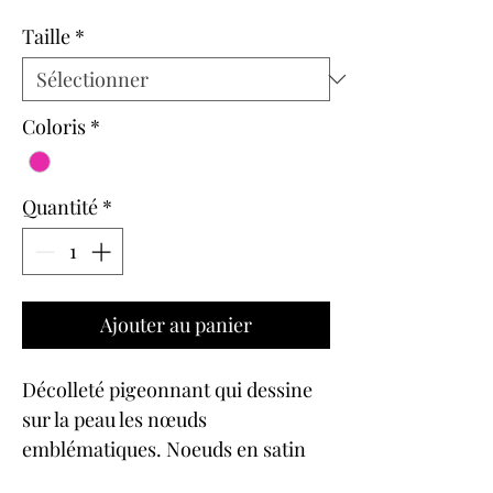
original
promotionnel
Taille
*
Coloris
*
Quantité
*
Ajouter au panier
Décolleté pigeonnant qui dessine
sur la peau les nœuds
emblématiques. Noeuds en satin
de coton plat à l’entre-bonnets et