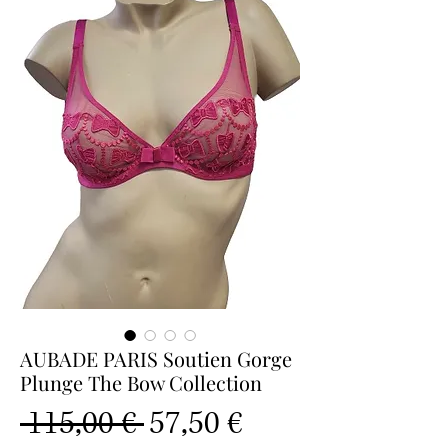
AUBADE PARIS Soutien Gorge
Plunge The Bow Collection
Prix
Prix
 115,00 € 
57,50 €