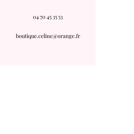
04 70 45 35 53
boutique.celine@orange.fr
Conditions Générales de Ventes
Mentions Légales
Livraisons/ Retours
Qui Sommes Nous ?