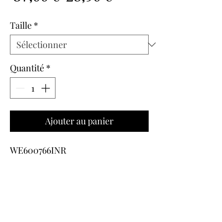
original
promotionnel
Taille
*
Quantité
*
Ajouter au panier
WE600766INR