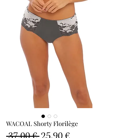
WACOAL Shorty Florilège
Prix
Prix
 37,00 € 
25,90 €