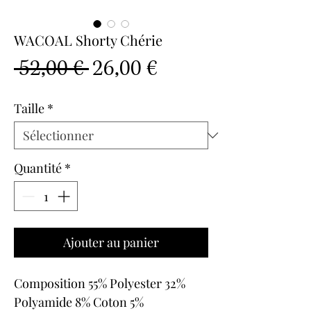
WACOAL Shorty Chérie
Prix
Prix
 52,00 € 
26,00 €
original
promotionnel
Taille
*
Quantité
*
Ajouter au panier
Composition 55% Polyester 32%
Polyamide 8% Coton 5%