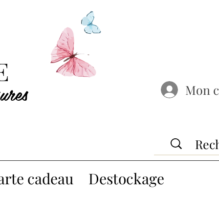
E
ures
Mon 
arte cadeau
Destockage