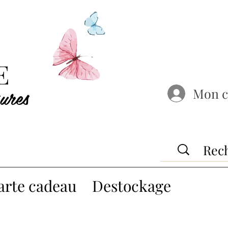
E
ures
Mon 
arte cadeau
Destockage