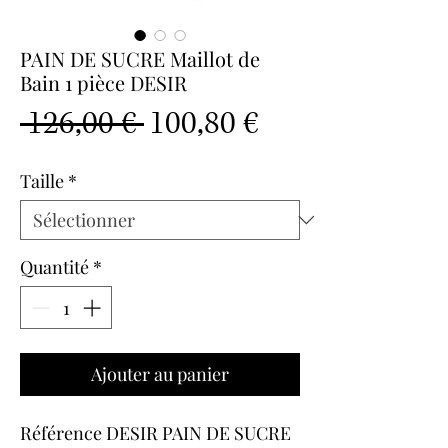
PAIN DE SUCRE Maillot de
Bain 1 pièce DESIR
Prix
Prix
 126,00 € 
100,80 €
original
promotionnel
Taille
*
Quantité
*
Ajouter au panier
Référence DESIR PAIN DE SUCRE