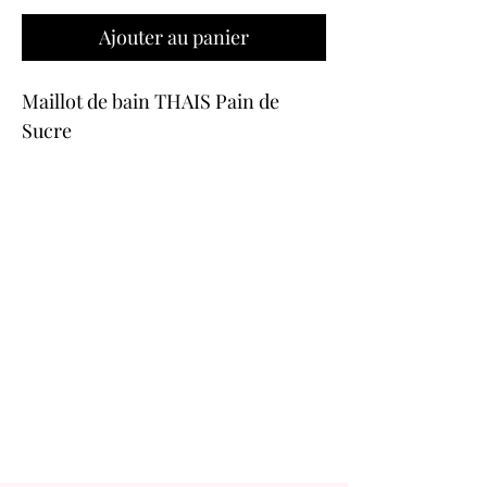
Ajouter au panier
Maillot de bain THAIS Pain de
Sucre
Bretelles amovibles, possibilité de
porter en bretelles, dos nu ou
bustier.