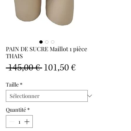
PAIN DE SUCRE Maillot 1 pièce
THAIS
Prix
Prix
 145,00 € 
101,50 €
original
promotionnel
Taille
*
Quantité
*