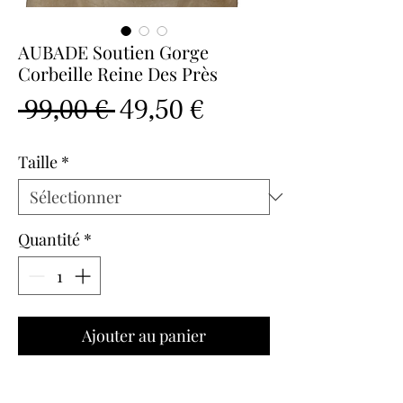
AUBADE Soutien Gorge
Corbeille Reine Des Près
Prix
Prix
 99,00 € 
49,50 €
original
promotionnel
Taille
*
Quantité
*
Ajouter au panier