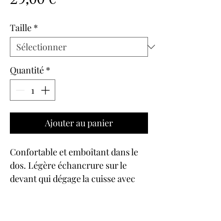
Taille
*
Quantité
*
Ajouter au panier
Confortable et emboîtant dans le
dos. Légère échancrure sur le
devant qui dégage la cuisse avec
féminité.Slip en maille imprimée.
Incrustation de dentelle sur les
cotés devant. La taille est soulignée