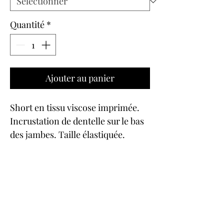
Quantité
*
Ajouter au panier
Short en tissu viscose imprimée.
Incrustation de dentelle sur le bas
des jambes. Taille élastiquée.
Nœud au milieu de la taille devant.
Top à fines bretelles. A porter en
dessus-dessous.
Caraco en tissu viscose imprimée.
Incrustation de dentelle sur le
décolleté devant et le bas du corps.