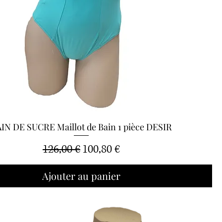
IN DE SUCRE Maillot de Bain 1 pièce DESIR
Aperçu rapide
Prix original
Prix promotionnel
126,00 €
100,80 €
Ajouter au panier