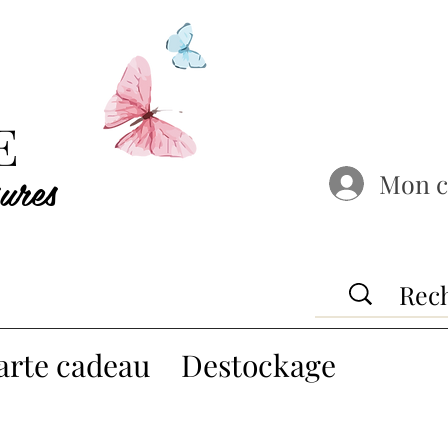
E
ures
Mon 
arte cadeau
Destockage