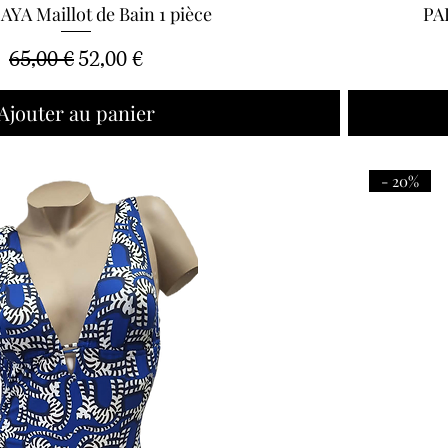
YA Maillot de Bain 1 pièce
PA
Aperçu rapide
Prix original
Prix promotionnel
65,00 €
52,00 €
Ajouter au panier
- 20%