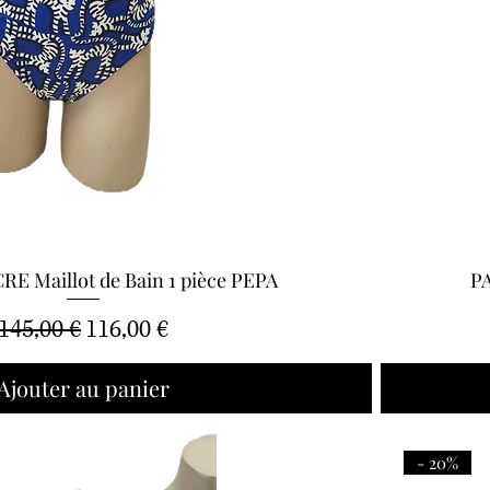
E Maillot de Bain 1 pièce PEPA
PA
Aperçu rapide
Prix original
Prix promotionnel
145,00 €
116,00 €
Ajouter au panier
- 20%