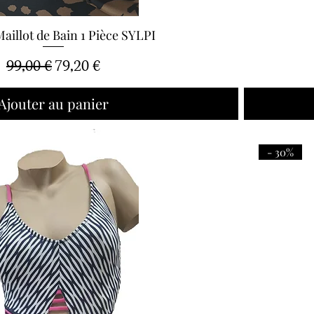
illot de Bain 1 Pièce SYLPI
Aperçu rapide
Prix original
Prix promotionnel
99,00 €
79,20 €
Ajouter au panier
- 30%