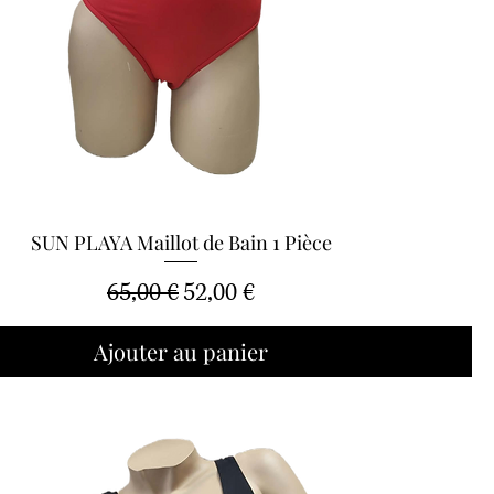
SUN PLAYA Maillot de Bain 1 Pièce
Aperçu rapide
Prix original
Prix promotionnel
65,00 €
52,00 €
Ajouter au panier