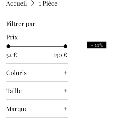
Accueil
1 Pièce
Filtrer par
Prix
- 20%
52 €
150 €
Coloris
Taille
1
Marque
2
Calao
3
Pain de Sucre
4