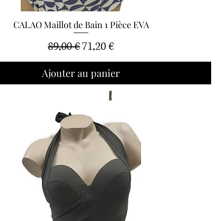
CALAO Maillot de Bain 1 Pièce EVA
Aperçu rapide
Prix original
Prix promotionnel
89,00 €
71,20 €
Ajouter au panier